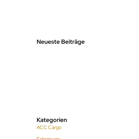
Neueste Beiträge
09.09.2025
STL Südthüringen Logistik ist
nach DIN ISO 9001:2015
zertifiziert
17.03.2025
Erfolgreiche IATA-
Zertifizierung: Drei unserer
Mitarbeiter haben bestanden!
Kategorien
ACC Cargo
Fahrzeuge