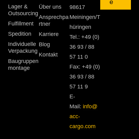
e
Lager &
Über uns
98617
Outsourcing
Meiningen/T
Ansprechpa
Fulfillment
rtner
hüringen
Spedition
Karriere
Tel.: +49 (0)
Individuelle
Blog
36 93 / 88
Verpackung
Kontakt
57 11 0
Baugruppen
Fax: +49 (0)
montage
36 93 / 88
57 11 9
E-
Mail:
info@
acc-
cargo.com