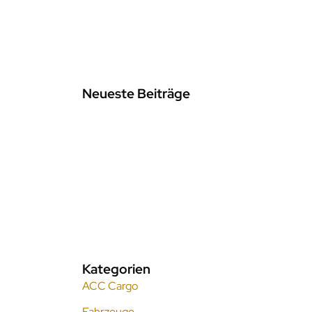
Neueste Beiträge
09.09.2025
STL Südthüringen Logistik ist
nach DIN ISO 9001:2015
zertifiziert
17.03.2025
Erfolgreiche IATA-
Zertifizierung: Drei unserer
Mitarbeiter haben bestanden!
Kategorien
ACC Cargo
Fahrzeuge